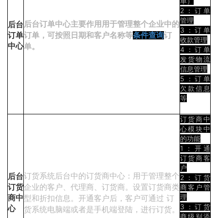
单）
2：订单
管理
后台订单中心主要作用用
于管理整个企业中的
后台
3：
订单
订单，可按照日期和客户名称等
订
订单
条件查询
收款管理
单。
中心
4：订单
发货物流
信息管理
5：订单
欠款信息
等
订货商中
心模块中
的功能
1：开通
订货商客
户
订货系统后台中的订货商中心：用于管理整个
后台
2：订货
企业的客户、代理商、订货商。设置订货商类
订货
商客户管
理
型和折扣信息。开通客户后，客户可通过 订
商中
3：订货
心
货系统电脑端或者是手机端登陆，进行订货。
商级别添