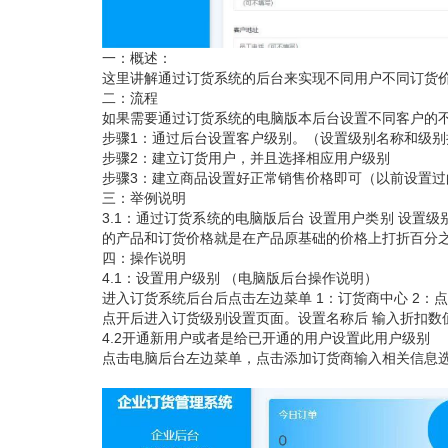
一：概述：
这里讲解通过订货系统的后台来实现不同用户不同订货
二：流程
如果需要通过订货系统的电脑版本后台设置不同客户的
步骤
1
：通过后台设置客户级别。（设置级别名称和级别
步骤
2
：建立订货用户，并且选择相应用户级别
步骤
3
：建立商品设置好正常销售价格即可（以前设置过
三：举例说明
3.1
：通过订货系统的电脑版后台 设置用户类别 设置级
的产品和订货价格就是在产品原基础的价格上打折百分
四：操作说明
4.1
：设置用户级别 （电脑版后台操作说明）
进入订货系统后台后点击左边菜单
1
：订货商中心
2
：点
点开后进入订货级别设置页面。设置名称后
输入折扣数
4.2
开通新用户或者是给已开通的用户设置此用户级别
点击电脑后台左边菜单，点击添加订货商输入相关信息